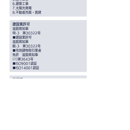
6.建築工事
7.太陽光発電
8.不動産売買・賃貸
建設業許可
滋賀県知事
特-3 第30322号
■建設業許可
滋賀県知事
般-3 第30322号
■宅地建物取引業者
免許 滋賀県知事
(1)第3643号
■ISO9001認証
■ISO14001認証
営業所
美松電気株式会社 栗東営業所
〒520-3041 滋賀県栗東市出庭2135-1
TEL：077-552-5240 / FAX：077-
552-5340
関連会社
【美松産業株式会社】
不動産賃貸、ゴルフ練習場、太陽光発電
TEL：0748-72-3537 TEL：0748-
72-3536（美松ゴルフセンター）